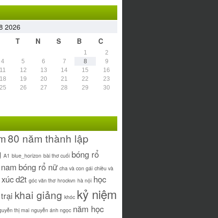
8 2026
T
N
S
B
C
1
2
4
5
6
7
8
9
11
12
13
14
15
16
18
19
20
21
22
23
25
26
27
28
29
30
ăm
80 năm thành lập
g
bóng rổ
A1
blue_horizon
bài thơ cuối
ổ nam
bóng rổ nữ
cha và con gái
chiều và
 xúc
d2t
học
góc văn thơ
hrockvn
hà nội
kỷ niệm
khai giảng
 trại
khóc
năm học
guyễn thị mai
nguyễn ánh ngọc