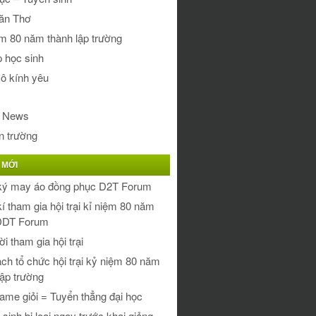
ăn Thơ
m 80 năm thành lập trường
 học sinh
ô kính yêu
c
 News
n trường
 MỚI
ký may áo đồng phục D2T Forum
í tham gia hội trại kỉ niệm 80 năm
ĐDT Forum
i tham gia hội trại
ch tổ chức hội trại kỷ niệm 80 năm
lập trường
ame giỏi = Tuyển thẳng đại học
 sinh bị loại ngay trước khai giảng