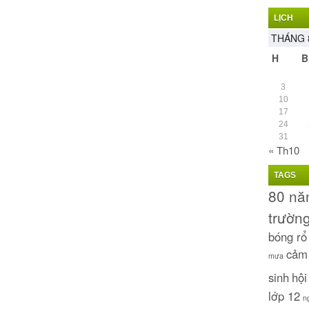
LỊCH
THÁNG 
H
B
3
10
17
24
31
« Th10
TAGS
80 n
trườn
bóng r
cảm
mưa
sinh
hội
lớp 12
n