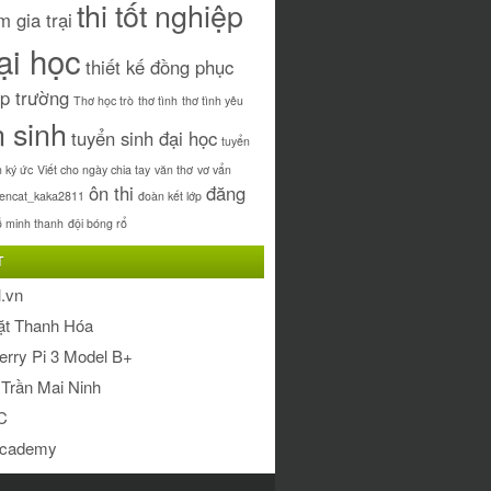
thi tốt nghiệp
m gia trại
đại học
thiết kế đồng phục
ập trường
Thơ học trò
thơ tình
thơ tình yêu
n sinh
tuyển sinh đại học
tuyển
 ký ức
Viết cho ngày chia tay
văn thơ
vơ vẩn
ôn thi
đăng
rencat_kaka2811
đoàn kết lớp
ỗ minh thanh
đội bóng rổ
T
.vn
ặt Thanh Hóa
rry Pi 3 Model B+
Trần Mai Ninh
C
cademy