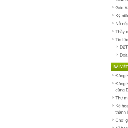
Góc V
Kỷ niệ
Nề nếp
Thầy c
Tin tứ
D2T
Đoà
BÀI VIẾT
Đăng 
Đăng k
cùng 
Thư mờ
Kế hoạ
thành 
Chơi g
47 học