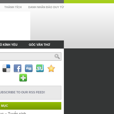
THÀNH TÍCH
DANH NHÂN ĐÀO DUY TỪ
Ô KÍNH YÊU
GÓC VĂN THƠ
UBSCRIBE TO OUR RSS FEED!
 MỤC
ục – Tuyển sinh