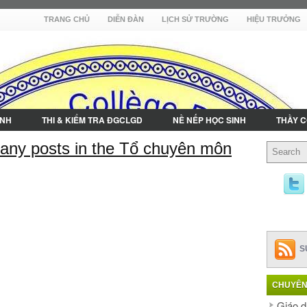
TRANG CHỦ
DIỄN ĐÀN
LỊCH SỬ TRƯỜNG
HIỆU TRƯỞNG
INH
THI & KIỂM TRA ĐGCLGD
NỀ NẾP HỌC SINH
THẦY C
t any posts in the Tổ chuyên môn
S
CHUYÊN
Giáo d