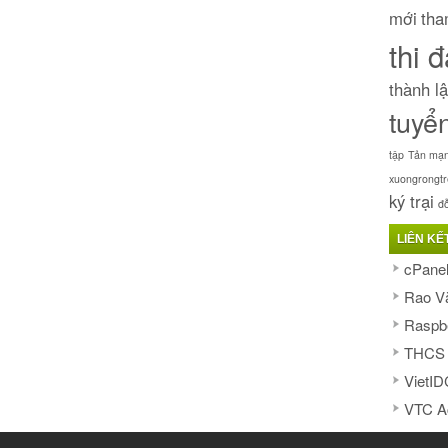
mới
tha
thi 
thành l
tuyể
tập
Tản mạn
xuongrongt
ký trại
đ
LIÊN KẾ
cPanel
Rao V
Raspbe
THCS 
VietID
VTC A