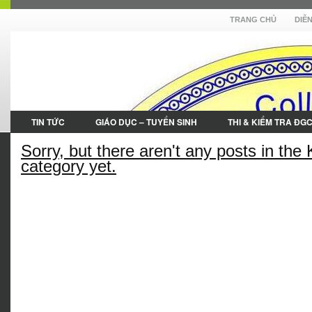
TRANG CHỦ
DIỄ
TIN TỨC
GIÁO DỤC – TUYỂN SINH
THI & KIỂM TRA ĐG
Sorry, but there aren't any posts in the 
category yet.