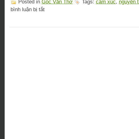
Posted in
Góc Văn Thơ
Tags:
cảm xúc
,
nguyễn t
ở
bình luận bị tắt
Cảm
xúc