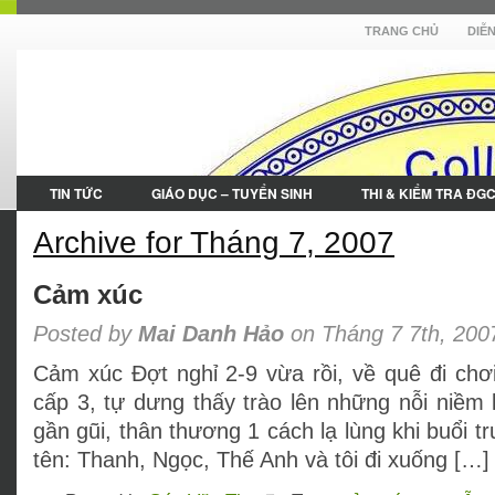
TRANG CHỦ
DIỄ
TIN TỨC
GIÁO DỤC – TUYỂN SINH
THI & KIỂM TRA ĐG
Archive for Tháng 7, 2007
Cảm xúc
Posted by
Mai Danh Hảo
on Tháng 7 7th, 200
Cảm xúc Đợt nghỉ 2-9 vừa rồi, về quê đi chơ
cấp 3, tự dưng thấy trào lên những nỗi niềm
gần gũi, thân thương 1 cách lạ lùng khi buổi t
tên: Thanh, Ngọc, Thế Anh và tôi đi xuống […]