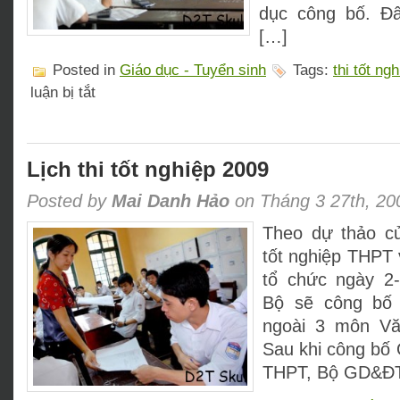
dục công bố. Đ
[…]
Posted in
Giáo dục - Tuyển sinh
Tags:
thi tốt ng
ở
luận bị tắt
Thi
tốt
nghiệp
THPT:
Kỹ
Lịch thi tốt nghiệp 2009
lưỡng
đến
Posted by
Mai Danh Hảo
on Tháng 3 27th, 20
từng
“cen-
Theo dự thảo c
ti-
met”
tốt nghiệp THPT
tổ chức ngày 2-
Bộ sẽ công bố 
ngoài 3 môn Vă
Sau khi công bố 
THPT, Bộ GD&ĐT 