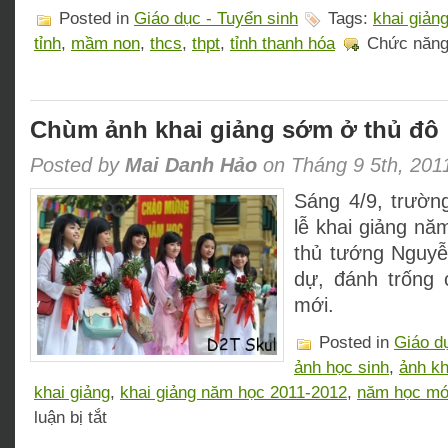
Posted in
Giáo dục - Tuyển sinh
Tags:
khai giản
tỉnh
,
mầm non
,
thcs
,
thpt
,
tỉnh thanh hóa
Chức năng 
Chùm ảnh khai giảng sớm ở thủ đô
Posted by
Mai Danh Hảo
on Tháng 9 5th, 201
Sáng 4/9, trườn
lễ khai giảng nă
thủ tướng Nguyễ
dự, đánh trống
mới.
Posted in
Giáo d
ảnh học sinh
,
ảnh kh
khai giảng
,
khai giảng năm học 2011-2012
,
năm học mớ
ở
luận bị tắt
Chùm
ảnh