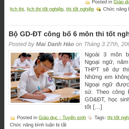
Posted in
Giáo d
lịch thi
,
lịch thi tốt nghiệp
,
thi tốt nghiệp
Chức năng b
Bộ GD-ĐT công bố 6 môn thi tốt ng
Posted by
Mai Danh Hảo
on Tháng 3 27th, 20
Ngoài 3 môn b
Ngoại ngữ, năm 
THPT sẽ dự thi
Những em khôn
Ngoại ngữ được
sử. Theo công 
GD&ĐT, học sinh
tốt […]
Posted in
Giáo dục - Tuyển sinh
Tags:
thi tốt ng
ở
Chức năng bình luận bị tắt
Bộ