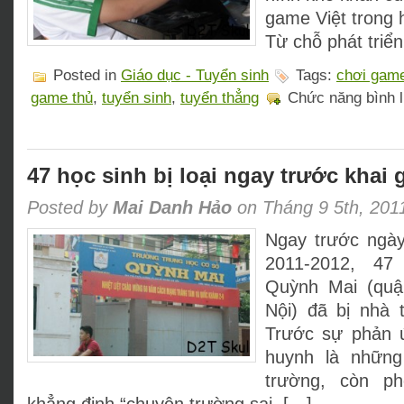
game Việt trong 
Từ chỗ phát triển
Posted in
Giáo dục - Tuyển sinh
Tags:
chơi gam
game thủ
,
tuyển sinh
,
tuyển thẳng
Chức năng bình lu
47 học sinh bị loại ngay trước khai 
Posted by
Mai Danh Hảo
on Tháng 9 5th, 201
Ngay trước ngày
2011-2012, 4
Quỳnh Mai (quậ
Nội) đã bị nhà t
Trước sự phản 
huynh là những 
trường, còn p