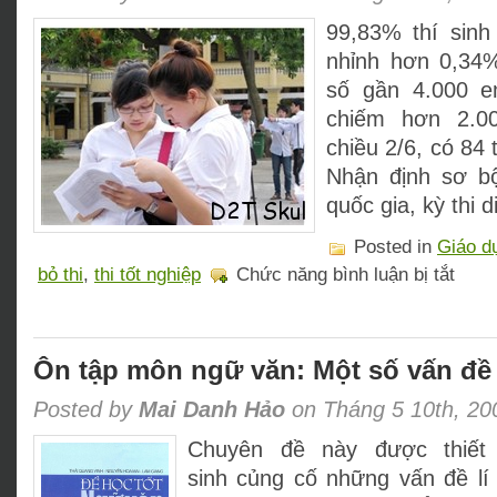
99,83% thí sinh 
nhỉnh hơn 0,34%
số gần 4.000 e
chiếm hơn 2.0
chiều 2/6, có 84 t
Nhận định sơ bộ
quốc gia, kỳ thi d
Posted in
Giáo d
ở
bỏ thi
,
thi tốt nghiệp
Chức năng bình luận bị tắt
Gần
4.000
thí
sinh
bỏ
Ôn tập môn ngữ văn: Một số vấn đề 
thi
Posted by
Mai Danh Hảo
on Tháng 5 10th, 20
Chuyên đề này được thiết
sinh củng cố những vấn đề lí