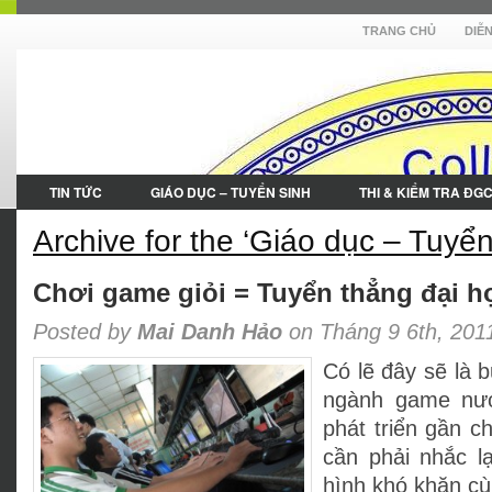
TRANG CHỦ
DIỄ
TIN TỨC
GIÁO DỤC – TUYỂN SINH
THI & KIỂM TRA ĐG
Archive for the ‘Giáo dục – Tuyển
Chơi game giỏi = Tuyển thẳng đại h
Posted by
Mai Danh Hảo
on Tháng 9 6th, 201
Có lẽ đây sẽ là 
ngành game nướ
phát triển gần c
cần phải nhắc lạ
hình khó khăn cù