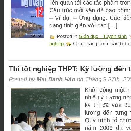
liên quan tới các tác phẩm tro
Cấu trúc mỗi vấn đề bao gồm: 
– Ví dụ. – Ứng dụng. Các kiến
dạng tinh giản với các […]
Posted in
Giáo dục - Tuyển sinh
nghiệp
Chức năng bình luận bị tắt
Thi tốt nghiệp THPT: Kỹ lưỡng đến t
Posted by
Mai Danh Hảo
on Tháng 3 27th, 20
Khởi động một mù
nhiều ý tưởng nó
kỳ thi đã vừa đư
lưỡng đến từng “
Quy trình tổ chứ
năm 2009 đã v