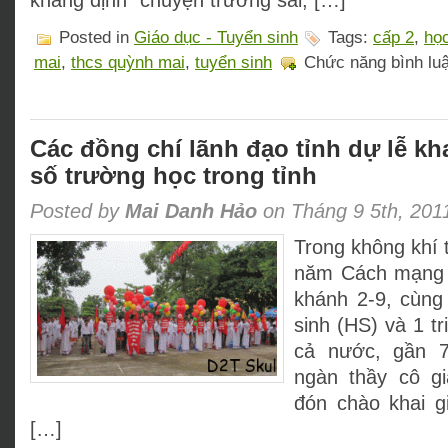
khẳng định “chuyện trường sai, […]
Posted in
Giáo dục - Tuyển sinh
Tags:
cấp 2
,
học
mai
,
thcs quỳnh mai
,
tuyển sinh
Chức năng bình luận
Các đồng chí lãnh đạo tỉnh dự lễ kha
số trường học trong tỉnh
Posted by
Mai Danh Hảo
on Tháng 9 5th, 201
Trong không khí 
năm Cách mạng
khánh 2-9, cùng 
sinh (HS) và 1 tr
cả nước, gần 
ngàn thầy cô gi
đón chào khai g
[…]