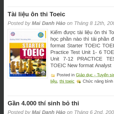
khai
giảng
sớm
Tài liệu ôn thi Toeic
ở
thủ
Posted by
Mai Danh Hảo
on Tháng 8 12th, 20
đô
Kiếm được tài liệu ôn thi T
học phần nào thì tải phần
format Starter TOEIC TOE
Practice Test Unit 1- 6 TO
Unit 7-12 PRACTICE TE
TOEIC New format Analyst
Posted in
Giáo dục - Tuyển si
liệu
,
thi toeic
Chức năng bình l
Gần 4.000 thí sinh bỏ thi
Posted by
Mai Danh Hảo
on Tháng 6 2nd, 20