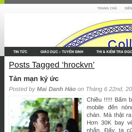
TRANG CHỦ
DIỄ
TIN TỨC
GIÁO DỤC – TUYỂN SINH
THI & KIỂM TRA ĐG
Posts Tagged ‘hrockvn’
Tản mạn ký ức
Posted by
Mai Danh Hảo
on Tháng 6 22nd, 2
Chiều !!!!! Bấm 
mobile đến nón
chán. Mà thật ra
Hơn 30K bay vè
nhắn. Đấy, ta cũ