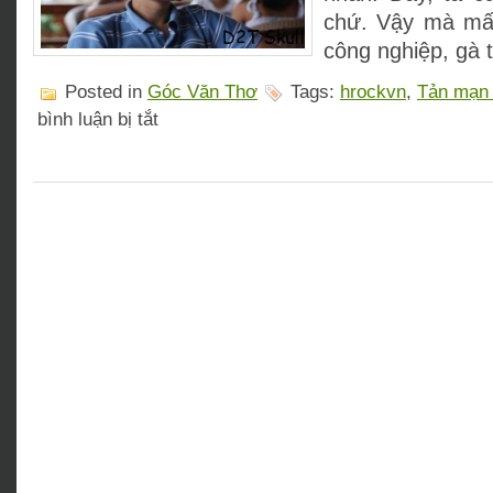
chứ. Vậy mà mấ
công nghiệp, gà
Posted in
Góc Văn Thơ
Tags:
hrockvn
,
Tản mạn
ở
bình luận bị tắt
Tản
mạn
ký
ức