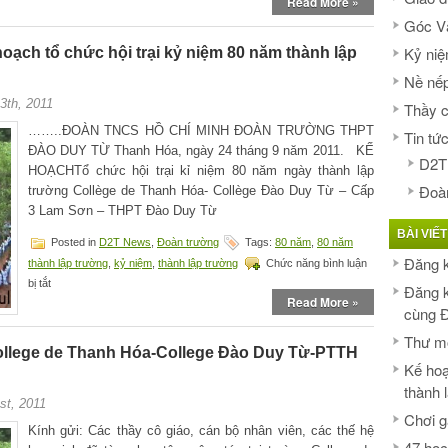
Read More »
kí
Góc V
tham
gia
Kỷ niệ
oạch tổ chức hội trại kỷ niệm 80 năm thành lập
hội
trại
Nề nếp
kỉ
3th, 2011
niệm
Thầy c
80
……..ĐOÀN TNCS HỒ CHÍ MINH ĐOÀN TRƯỜNG THPT
Tin tứ
năm
ĐÀO DUY TỪ Thanh Hóa, ngày 24 tháng 9 năm 2011. KẾ
cùng
D2T
ĐDT
HOẠCHTổ chức hội trại kỉ niệm 80 năm ngày thành lập
Forum
Đoà
trường Collège de Thanh Hóa- Collège Đào Duy Từ – Cấp
3 Lam Sơn – THPT Đào Duy Từ
BÀI VIẾT
Posted in
D2T News
,
Đoàn trường
Tags:
80 năm
,
80 năm
Đăng 
thành lập trường
,
kỷ niệm
,
thành lập trường
Chức năng bình luận
ở
bị tắt
Đăng k
Kế
Read More »
cùng 
hoạch
tổ
Thư mờ
chức
College de Thanh Hóa-College Đào Duy Từ-PTTH
hội
Kế hoạ
trại
thành 
kỷ
st, 2011
niệm
Chơi g
80
Kính gửi: Các thầy cô giáo, cán bộ nhân viên, các thế hệ
năm
47 học