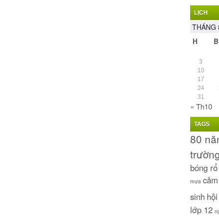
LỊCH
THÁNG 
H
B
3
10
17
24
31
« Th10
TAGS
80 n
trườn
bóng r
cảm
mưa
sinh
hội
lớp 12
n