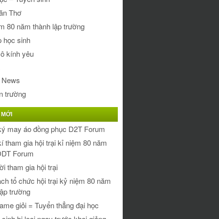
ăn Thơ
m 80 năm thành lập trường
 học sinh
ô kính yêu
c
 News
n trường
 MỚI
ký may áo đồng phục D2T Forum
í tham gia hội trại kỉ niệm 80 năm
ĐDT Forum
i tham gia hội trại
ch tổ chức hội trại kỷ niệm 80 năm
lập trường
ame giỏi = Tuyển thẳng đại học
 sinh bị loại ngay trước khai giảng