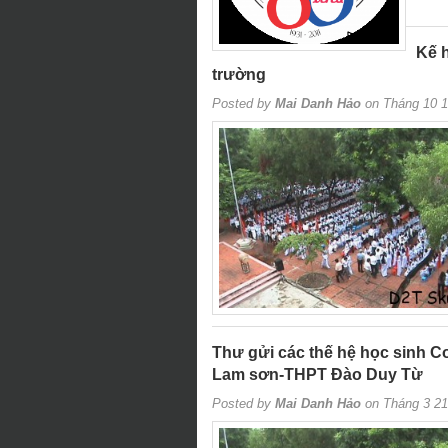
Kế h
trường
Posted by
Mai Danh Hảo
on Tháng 10 1
Thư gửi các thế hệ học sinh 
Lam sơn-THPT Đào Duy Từ
Posted by
Mai Danh Hảo
on Tháng 3 21