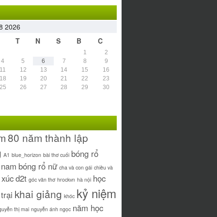
8 2026
T
N
S
B
C
1
2
4
5
6
7
8
9
11
12
13
14
15
16
18
19
20
21
22
23
25
26
27
28
29
30
ăm
80 năm thành lập
g
bóng rổ
A1
blue_horizon
bài thơ cuối
ổ nam
bóng rổ nữ
cha và con gái
chiều và
 xúc
d2t
học
góc văn thơ
hrockvn
hà nội
kỷ niệm
khai giảng
 trại
khóc
năm học
guyễn thị mai
nguyễn ánh ngọc