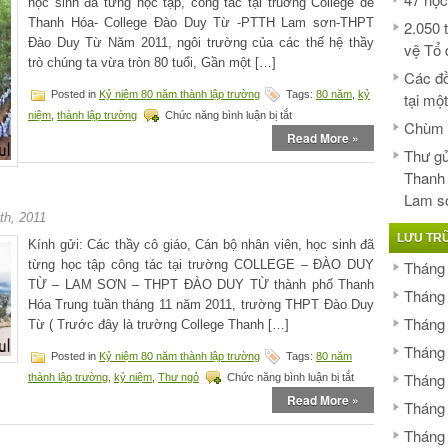
học sinh đã từng học tập, công tác tại truờng College de
thành
Thanh Hóa- College Đào Duy Từ -PTTH Lam sơn-THPT
2.050 
lập
Đào Duy Từ Năm 2011, ngôi trường của các thế hệ thầy
trường
vệ Tổ 
trò chúng ta vừa tròn 80 tuổi, Gần một […]
Các đồ
Posted in
Kỷ niệm 80 năm thành lập trường
Tags:
80 năm
,
kỷ
tại mộ
ở
niệm
,
thành lập trường
Chức năng bình luận bị tắt
Chùm ả
Thư
Read More »
gửi
Thư gử
các
Thanh
thế
hệ
Lam s
học
th, 2011
sinh
LƯU TR
College
Kính gửi: Các thầy cô giáo, Cán bộ nhân viên, học sinh đã
de
từng học tập công tác tại trường COLLEGE – ĐÀO DUY
Tháng
Thanh
TỪ – LAM SƠN – THPT ĐÀO DUY TỪ thành phố Thanh
Hóa-
Tháng
Hóa Trung tuần tháng 11 năm 2011, trường THPT Đào Duy
College
Tháng
Đào
Từ ( Trước đây là trường College Thanh […]
Duy
Tháng
Từ-
Posted in
Kỷ niệm 80 năm thành lập trường
Tags:
80 năm
PTTH
ở
Tháng
thành lập trường
,
kỷ niệm
,
Thư ngỏ
Chức năng bình luận bị tắt
Lam
Thư
Read More »
sơn-
Tháng
ngỏ
THPT
Tháng
Đào