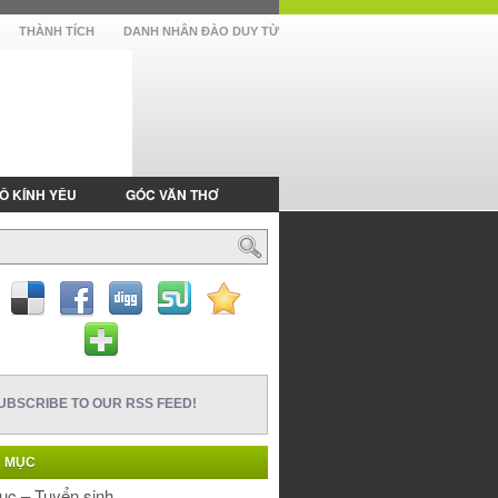
THÀNH TÍCH
DANH NHÂN ĐÀO DUY TỪ
Ô KÍNH YÊU
GÓC VĂN THƠ
UBSCRIBE TO OUR RSS FEED!
 MỤC
ục – Tuyển sinh