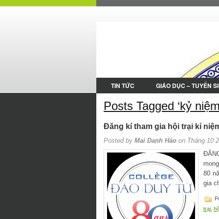
TIN TỨC
GIÁO DỤC – TUYỂN S
Posts Tagged ‘kỷ niệm
Đăng kí tham gia hội trại kỉ 
Posted by
Mai Danh Hảo
on Tháng 10 2
ĐĂN
mong 
80 nă
gia c
Po
trại
,
hộ