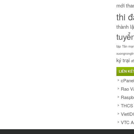
mới
tha
thi 
thành l
tuyể
tập
Tản mạn
xuongrongt
ký trại
đ
LIÊN KẾ
cPanel
Rao V
Raspbe
THCS 
VietID
VTC A