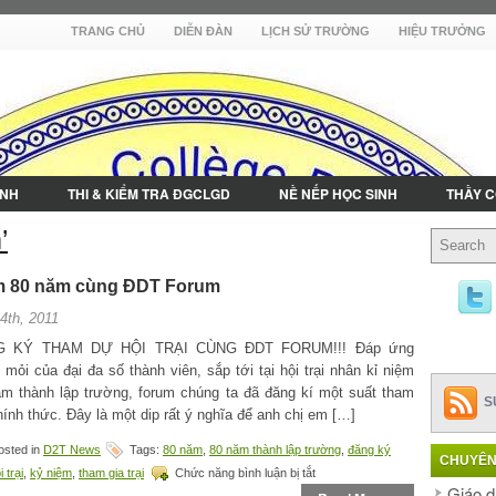
TRANG CHỦ
DIỄN ĐÀN
LỊCH SỬ TRƯỜNG
HIỆU TRƯỞNG
INH
THI & KIỂM TRA ĐGCLGD
NỀ NẾP HỌC SINH
THẦY C
’
niệm 80 năm cùng ĐDT Forum
4th, 2011
G KÝ THAM DỰ HỘI TRẠI CÙNG ĐDT FORUM!!! Đáp ứng
mỏi của đại đa số thành viên, sắp tới tại hội trại nhân kỉ niệm
m thành lập trường, forum chúng ta đã đăng kí một suất tham
S
hính thức. Đây là một dip rất ý nghĩa để anh chị em […]
sted in
D2T News
Tags:
80 năm
,
80 năm thành lập trường
,
đăng ký
CHUYÊN
ở
i trại
,
kỷ niệm
,
tham gia trại
Chức năng bình luận bị tắt
Đăng
Giáo d