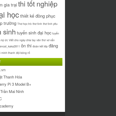
thi tốt nghiệp
m gia trại
đại học
thiết kế đồng phục
ập trường
Thơ học trò
thơ tình
thơ tình yêu
n sinh
tuyển sinh đại học
tuyển
 ký ức
Viết cho ngày chia tay
văn thơ
vơ vẩn
ôn thi
đăng
rencat_kaka2811
đoàn kết lớp
ỗ minh thanh
đội bóng rổ
T
.vn
ặt Thanh Hóa
rry Pi 3 Model B+
Trần Mai Ninh
C
cademy