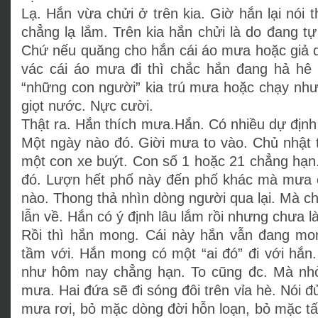
Lạ. Hắn vừa chửi ở trên kia. Giờ hắn lại nói t
chẳng lạ lắm. Trên kia hắn chửi là do đang 
Chứ nếu quăng cho hắn cái áo mưa hoặc giả d
vác cái áo mưa đi thì chắc hắn đang hả hê
“những con người” kia trú mưa hoặc chạy như
giọt nước. Nực cười.
Thật ra. Hắn thích mưa.Hắn. Có nhiều dự định
Một ngày nào đó. Giời mưa to vào. Chủ nhật th
một con xe buýt. Con số 1 hoặc 21 chẳng hạn. 
đó. Lượn hết phố này đến phố khác mà mưa 
nào. Thong thả nhìn dòng người qua lại. Mà chi 
lẫn về. Hắn có ý định lâu lắm rồi nhưng chưa l
Rồi thì hắn mong. Cái này hắn vẫn đang mon
tầm với. Hắn mong có một “ai đó” đi với hắn
như hôm nay chẳng hạn. To cũng đc. Mà nhỏ
mưa. Hai đứa sẽ đi sóng đôi trên vỉa hè. Nói 
mưa rơi, bỏ mặc dòng đời hỗn loạn, bỏ mặc tất