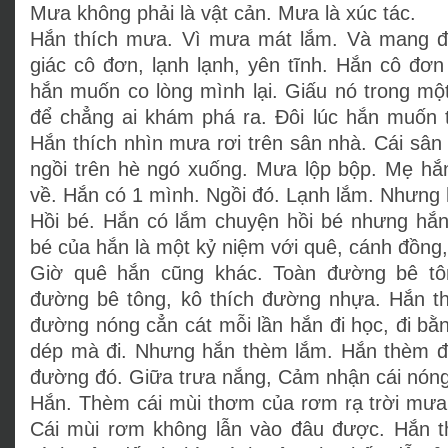
Mưa không phải là vật cản. Mưa là xúc tác.
Hắn thích mưa. Vì mưa mát lắm. Và mang 
giác cô đơn, lạnh lạnh, yên tĩnh. Hắn cô đơn 
hắn muốn co lòng mình lại. Giấu nó trong mộ
để chẳng ai khám phá ra. Đôi lúc hắn muốn t
Hắn thích nhìn mưa rơi trên sân nhà. Cái sân
ngồi trên hè ngó xuống. Mưa lộp bộp. Mẹ hắ
về. Hắn có 1 mình. Ngồi đó. Lạnh lắm. Nhưng 
Hồi bé. Hắn có lắm chuyện hồi bé nhưng hắn 
bé của hắn là một kỷ niệm với quê, cánh đồng, 
Giờ quê hắn cũng khác. Toàn đường bê tô
đường bê tông, kô thích đường nhựa. Hắn t
đường nóng cẳn cát mỗi lần hắn đi học, đi bằ
dép mà đi. Nhưng hắn thèm lắm. Hắn thèm đư
đường đó. Giữa trưa nắng, Cảm nhận cái nóng
Hắn. Thèm cái mùi thơm của rơm rạ trời mưa
Cái mùi rơm không lẫn vào đâu được. Hắn th