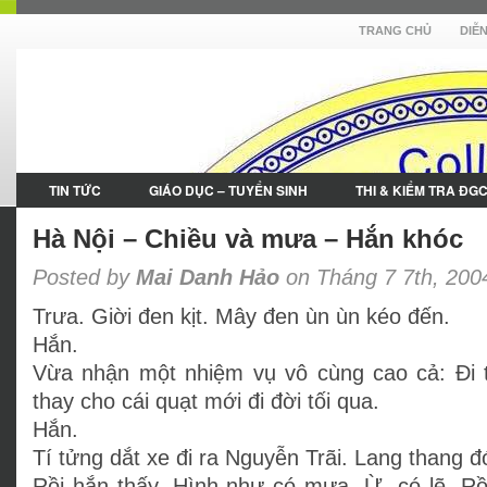
TRANG CHỦ
DIỄ
TIN TỨC
GIÁO DỤC – TUYỂN SINH
THI & KIỂM TRA ĐG
Hà Nội – Chiều và mưa – Hắn khóc
Posted by
Mai Danh Hảo
on Tháng 7 7th, 200
Trưa. Giời đen kịt. Mây đen ùn ùn kéo đến.
Hắn.
Vừa nhận một nhiệm vụ vô cùng cao cả: Đi 
thay cho cái quạt mới đi đời tối qua.
Hắn.
Tí tửng dắt xe đi ra Nguyễn Trãi. Lang thang đ
Rồi hắn thấy. Hình như có mưa. Ừ, có lẽ. 