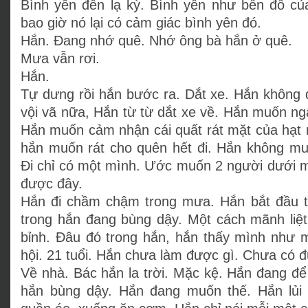
Bình yên đến lạ kỳ. Bình yên như bến đỗ c
bao giờ nó lại có cảm giác bình yên đó.
Hắn. Đang nhớ quê. Nhớ ông bà hắn ở quê.
Mưa vẫn rơi.
Hắn.
Tự dưng rồi hắn bước ra. Dắt xe. Hắn không
vội vã nữa, Hắn từ từ dắt xe về. Hắn muốn n
Hắn muốn cảm nhận cái quất rát mặt của hạt
hắn muốn rát cho quên hết đi. Hắn không mu
Đi chỉ có một mình. Ước muốn 2 người dưới m
được đây.
Hắn đi chầm chậm trong mưa. Hắn bắt đầu t
trong hắn đang bùng dậy. Một cách mãnh liệ
bỉnh. Đâu đó trong hắn, hắn thấy mình như 
hội. 21 tuổi. Hắn chưa làm được gì. Chưa có đ
Về nhà. Bác hắn la trời. Mặc kệ. Hắn đang để
hắn bùng dậy. Hắn đang muốn thế. Hắn lủi 