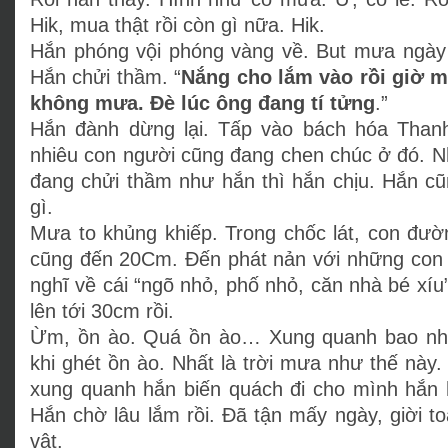
Hik, mua thật rồi còn gì nữa. Hik.
Hắn phóng vội phóng vàng về. But mưa ngày 
Hắn chửi thầm. “
Nắng cho lắm vào rồi giờ 
không mưa. Đè lúc ông đang tí tửng
.”
Hắn đành dừng lại. Tấp vào bách hóa Thanh
nhiêu con người cũng đang chen chúc ở đó. N
đang chửi thầm như hắn thì hắn chịu. Hắn c
gì.
Mưa to khủng khiếp. Trong chốc lát, con đườ
cũng đến 20Cm. Đến phát nản với những con 
nghĩ về cái “ngõ nhỏ, phố nhỏ, căn nhà bé xí
lên tới 30cm rồi.
Ừm, ồn ào. Quá ồn ào… Xung quanh bao nhiê
khi ghét ồn ào. Nhất là trời mưa như thế nà
xung quanh hắn biến quách đi cho mình hắn
Hắn chờ lâu lắm rồi. Đã tận mấy ngày, giời t
vật.