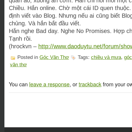
quần áo, xuống ăn cơm. Hắn chỉ nói mỗi một c
Chiều. Hắn online. Chờ một cái ID quen thuộc
định viết vào Blog. Nhưng nếu ai cũng biết Blog
chủng. Và hắn bắt đầu viết.
Hắn nghe Bad day. Nghe No Promises. Hợp c
Tạnh rồi.
(hrockvn –
http://www.daoduytu.net/forum/sh
Posted in
Góc Văn Thơ
Tags:
chiều và mưa
,
góc
văn thơ
You can
leave a response
, or
trackback
from your ow