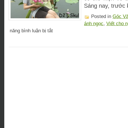
Sáng nay, trước k
Posted in
Góc V
ánh ngọc
,
Viết cho n
ở
năng bình luận bị tắt
Viết
cho
ngày
chia
tay