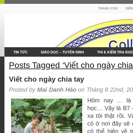
TRANG CHỦ
DIỄ
TIN TỨC
GIÁO DỤC – TUYỂN SINH
THI & KIỂM TRA ĐG
Posts Tagged ‘Viết cho ngày chia
Viết cho ngày chia tay
Posted by
Mai Danh Hảo
on Tháng 8 22nd, 2
Hôm nay … là 
học… Vậy là B7 –
xa tôi thật rồi.
có ở nơi đây sẽ c
có thể hiện về 