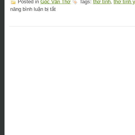
Posted in
Góc Văn Thơ
Tags:
thơ tình
,
thơ tình 
ở
năng bình luận bị tắt
Tuyển
tập
thơ
tình
đặc
biệt