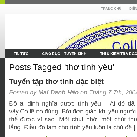
TRANG CHỦ
DIỄ
TIN TỨC
GIÁO DỤC – TUYỂN SINH
THI & KIỂM TRA ĐG
Posts Tagged ‘thơ tình yêu’
Tuyển tập thơ tình đặc biệt
Posted by
Mai Danh Hảo
on Tháng 7 7th, 200
Đố ai định nghĩa được tình yêu… Ai đó đã 
vậy.Có lẽ nó đúng. Bởi đơn giản khi yêu người 
thể được vì sao. Một chút nhớ, một chút thư
lắng. Điều đó làm cho tình yêu luôn là chủ đề 