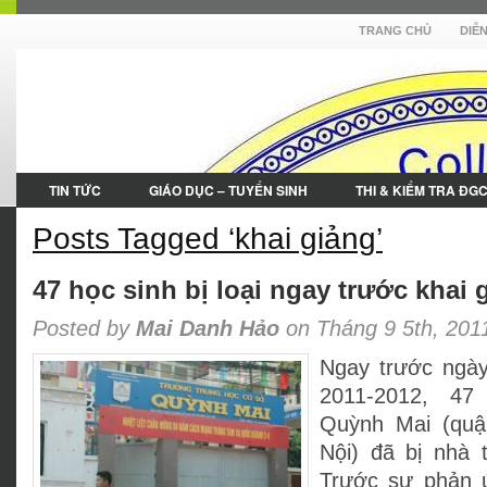
TRANG CHỦ
DIỄ
TIN TỨC
GIÁO DỤC – TUYỂN SINH
THI & KIỂM TRA ĐG
Posts Tagged ‘khai giảng’
47 học sinh bị loại ngay trước khai 
Posted by
Mai Danh Hảo
on Tháng 9 5th, 201
Ngay trước ngày
2011-2012, 4
Quỳnh Mai (quậ
Nội) đã bị nhà t
Trước sự phản 