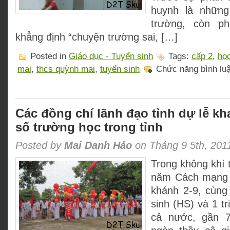
huynh là những 
trường, còn p
khẳng định “chuyện trường sai, […]
Posted in
Giáo dục - Tuyển sinh
Tags:
cấp 2
,
học
mai
,
thcs quỳnh mai
,
tuyển sinh
Chức năng bình luận
Các đồng chí lãnh đạo tỉnh dự lễ kha
số trường học trong tỉnh
Posted by
Mai Danh Hảo
on Tháng 9 5th, 201
Trong không khí 
năm Cách mạng
khánh 2-9, cùng 
sinh (HS) và 1 tr
cả nước, gần 