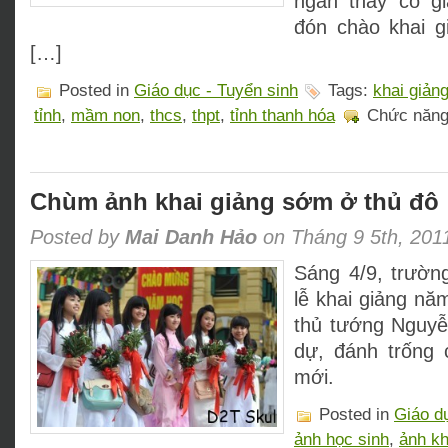
ngàn thầy cô gi
đón chào khai g
[…]
Posted in
Giáo dục - Tuyển sinh
Tags:
khai giản
tỉnh
,
mầm non
,
thcs
,
thpt
,
tỉnh thanh hóa
Chức năng 
Chùm ảnh khai giảng sớm ở thủ đô
Posted by
Mai Danh Hảo
on Tháng 9 5th, 201
Sáng 4/9, trườn
lễ khai giảng nă
thủ tướng Nguyễ
dự, đánh trống
mới.
Posted in
Giáo d
ảnh học sinh
,
ảnh kh