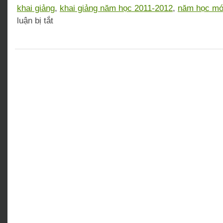
khai giảng
,
khai giảng năm học 2011-2012
,
năm học mớ
ở
luận bị tắt
Chùm
ảnh
khai
giảng
sớm
ở
thủ
đô