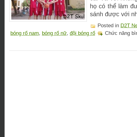
họ có thể làm đ
sánh được với n
Posted in
D2T N
bóng rổ nam
,
bóng rổ nữ
,
đội bóng rổ
Chức năng bìn