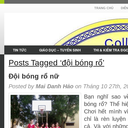
TRANG CHỦ
DIỄ
TIN TỨC
GIÁO DỤC – TUYỂN SINH
THI & KIỂM TRA ĐG
Posts Tagged ‘đội bóng rổ’
Đội bóng rổ nữ
Posted by
Mai Danh Hảo
on Tháng 10 27th, 2
Bạn nghĩ sao v
bóng rổ? Thể hi
Chơi hết mình 
chỉ là rèn luyện
cả. Và với những