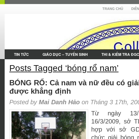
TRANG CHỦ
DIỄ
TIN TỨC
GIÁO DỤC – TUYỂN SINH
THI & KIỂM TRA ĐG
Posts Tagged ‘bóng rổ nam’
BÓNG RỔ: Cả nam và nữ đều có giải
được khẳng định
Posted by
Mai Danh Hảo
on Tháng 3 17th, 20
Từ ngày 13/
16/3/2009, sở 
hợp với sở G
chức giải bóng 