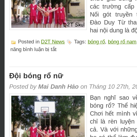
các trường cấp I
Nối gót truyền
Đào Duy Từ tham
hai nội dung là đ
Posted in
D2T News
Tags:
bóng rổ
,
bóng rổ nam
ở
năng bình luận bị tắt
BÓNG
RỔ:
Cả
nam
và
Đội bóng rổ nữ
nữ
đều
Posted by
Mai Danh Hảo
on Tháng 10 27th, 2
có
giải,
Bạn nghĩ sao v
đẳng
cấp
bóng rổ? Thể hi
được
khẳng
Chơi hết mình 
định
chỉ là rèn luyện
cả. Và với những