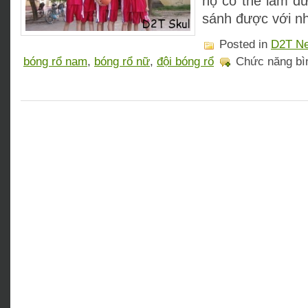
họ có thể làm đ
sánh được với n
Posted in
D2T N
bóng rổ nam
,
bóng rổ nữ
,
đội bóng rổ
Chức năng bìn