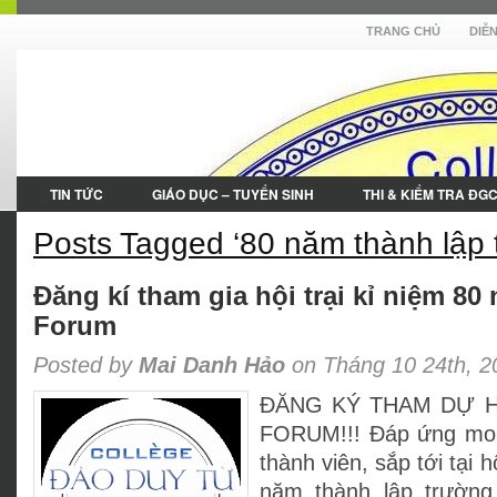
TRANG CHỦ
DIỄ
TIN TỨC
GIÁO DỤC – TUYỂN SINH
THI & KIỂM TRA ĐG
Posts Tagged ‘80 năm thành lập 
Đăng kí tham gia hội trại kỉ niệm 8
Forum
Posted by
Mai Danh Hảo
on Tháng 10 24th, 2
ĐĂNG KÝ THAM DỰ H
FORUM!!! Đáp ứng mon
thành viên, sắp tới tại h
năm thành lập trường