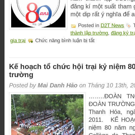
đăng kí một suất tham g
một dip rất ý nghĩa để 
Posted in
D2T News
T
thành lập trường
,
đăng ký tr
ở
gia trại
Chức năng bình luận bị tắt
Đăng
kí
tham
gia
hội
Kế hoạch tổ chức hội trại kỷ niệm 8
trại
trường
kỉ
niệm
80
Posted by
Mai Danh Hảo
on Tháng 10 13th, 2
năm
cùng
……..ĐOÀN TN
ĐDT
Forum
ĐOÀN TRƯỜNG 
Thanh Hóa, ng
2011. KẾ HOẠCH
niệm 80 năm ng