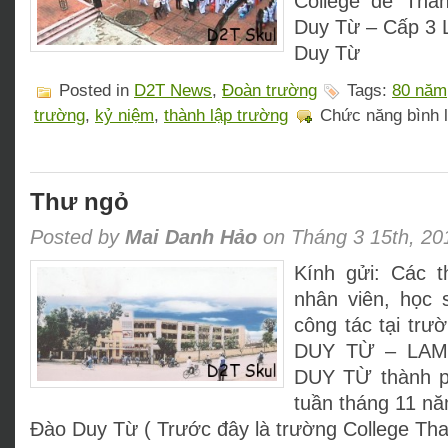
Collège de Tha
Duy Từ – Cấp 3
Duy Từ
Posted in
D2T News
,
Đoàn trường
Tags:
80 năm
trường
,
kỷ niệm
,
thành lập trường
Chức năng bình l
Thư ngỏ
Posted by
Mai Danh Hảo
on Tháng 3 15th, 20
Kính gửi: Các t
nhân viên, học 
công tác tại t
DUY TỪ – LAM
DUY TỪ thành p
tuần tháng 11 n
Đào Duy Từ ( Trước đây là trường College Th